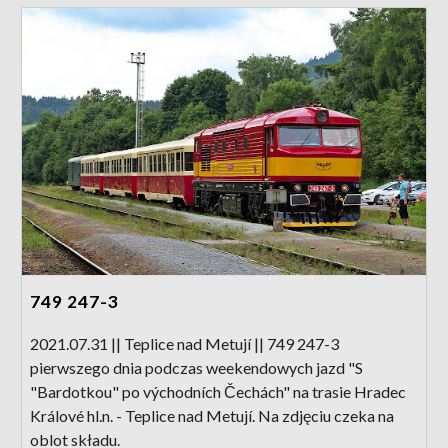
749 247-3
2021.07.31 || Teplice nad Metují || 749 247-3
pierwszego dnia podczas weekendowych jazd "S
"Bardotkou" po východních Čechách" na trasie Hradec
Králové hl.n. - Teplice nad Metují. Na zdjęciu czeka na
oblot składu.