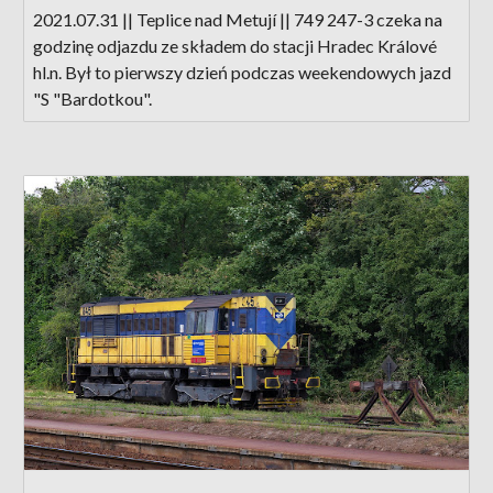
2021.07.31 || Teplice nad Metují || 749 247-3 czeka na
godzinę odjazdu ze składem do stacji Hradec Králové
hl.n. Był to pierwszy dzień podczas weekendowych jazd
"S "Bardotkou".