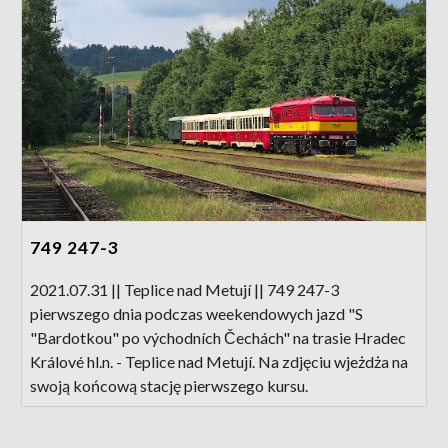
749 247-3
2021.07.31 || Teplice nad Metují || 749 247-3
pierwszego dnia podczas weekendowych jazd "S
"Bardotkou" po východních Čechách" na trasie Hradec
Králové hl.n. - Teplice nad Metují. Na zdjęciu wjeżdża na
swoją końcową stację pierwszego kursu.