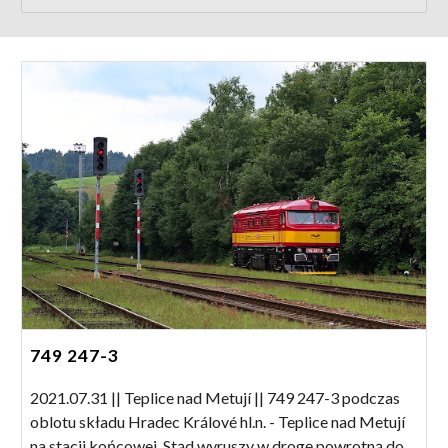
749 247-3
2021.07.31 || Teplice nad Metují || 749 247-3 podczas
oblotu składu Hradec Králové hl.n. - Teplice nad Metují
na stacji końcowej. Stąd wyruszy w drogę powrotną do