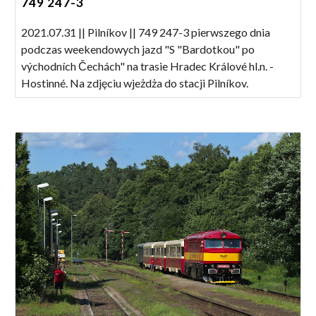
749 247-3
2021.07.31 || Pilníkov || 749 247-3 pierwszego dnia
podczas weekendowych jazd "S "Bardotkou" po
východních Čechách" na trasie Hradec Králové hl.n. -
Hostinné. Na zdjęciu wjeżdża do stacji Pilníkov.