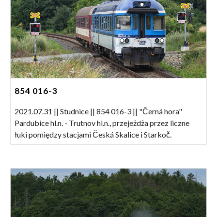
854 016-3
2021.07.31 || Studnice || 854 016-3 || "Černá hora"
Pardubice hl.n. - Trutnov hl.n., przejeżdża przez liczne
łuki pomiędzy stacjami Česká Skalice i Starkoč.