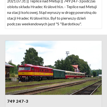
2021.07.31 || Teplice nad Metují || 749 247-3 podczas
oblotu składu Hradec Králové hl.n. - Teplice nad Metují
na stacji końcowej. Stąd wyruszy w drogę powrotną do
stacji Hradec Králové hl.n. Był to pierwszy dzień
podczas weekendowych jazd "S "Bardotkou".
749 247-3