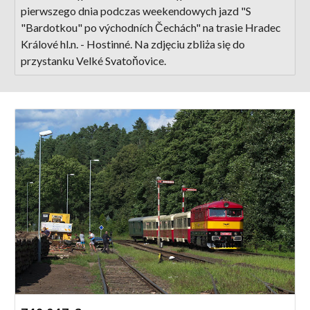
pierwszego dnia podczas weekendowych jazd "S
"Bardotkou" po východních Čechách" na trasie Hradec
Králové hl.n. - Hostinné. Na zdjęciu zbliża się do
przystanku Velké Svatoňovice.