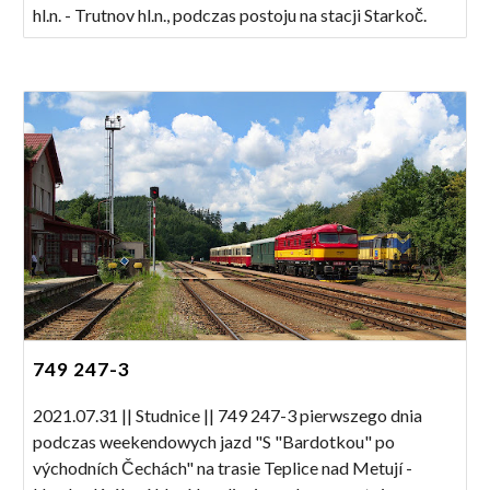
hl.n. - Trutnov hl.n., podczas postoju na stacji Starkoč.
749 247-3
2021.07.31 || Studnice || 749 247-3 pierwszego dnia
podczas weekendowych jazd "S "Bardotkou" po
východních Čechách" na trasie Teplice nad Metují -