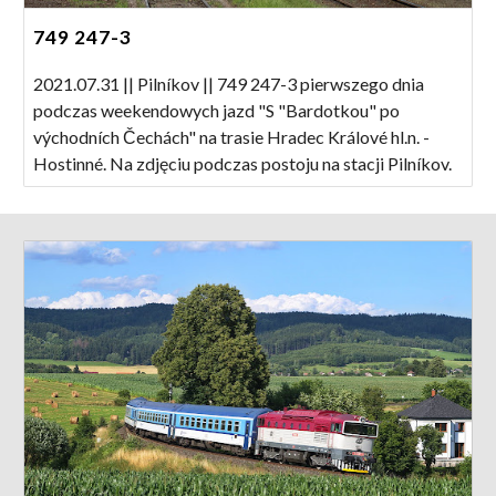
749 247-3
2021.07.31 || Pilníkov || 749 247-3 pierwszego dnia
podczas weekendowych jazd "S "Bardotkou" po
východních Čechách" na trasie Hradec Králové hl.n. -
Hostinné. Na zdjęciu podczas postoju na stacji Pilníkov.