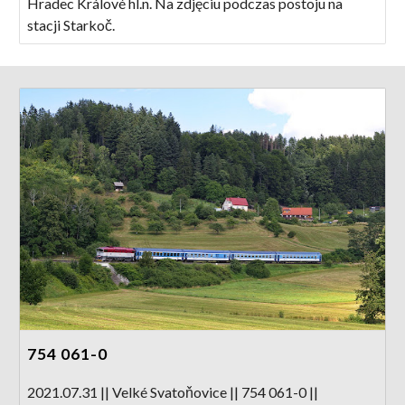
Hradec Králové hl.n. Na zdjęciu podczas postoju na
stacji Starkoč.
754 061-0
2021.07.31 || Velké Svatoňovice || 754 061-0 ||