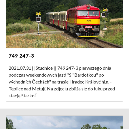
749 247-3
2021.07.31 || Studnice || 749 247-3 pierwszego dnia
podczas weekendowych jazd "S "Bardotkou" po
východních Čechách" na trasie Hradec Králové hl.n. -
Teplice nad Metují. Na zdjęciu zbliża się do łuku przed
stacją Starkoč.