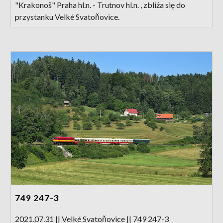
"Krakonoš" Praha hl.n. - Trutnov hl.n. , zbliża się do
przystanku Velké Svatoňovice.
749 247-3
2021.07.31 || Velké Svatoňovice || 749 247-3