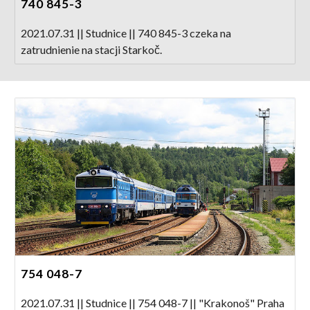
740 845-3
2021.07.31 || Studnice || 740 845-3 czeka na
zatrudnienie na stacji Starkoč.
754 048-7
2021.07.31 || Studnice || 754 048-7 || "Krakonoš" Praha