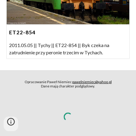
ET22-854
2011.05.05 || Tychy || ET22-854 || Byk czeka na
zatrudnienie przy peronie trzecim w Tychach.
Opracowanie Paweł Niemiec
pawelniemiec@yahoo.pl
Dane mają charakter podglądowy.