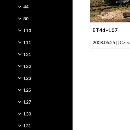
44
80
ET41-107
110
111
2008.06.25 || Cze
121
122
123
125
127
130
131