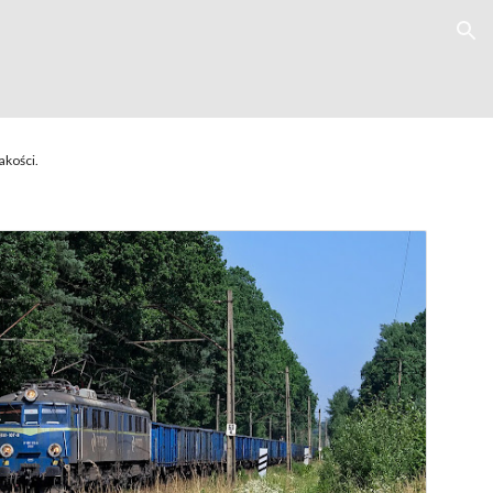
ion
akości.