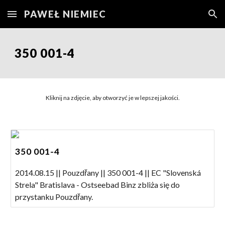
PAWEŁ NIEMIEC
Skip to main content
Skip to navigation
350
001-4
Kliknij na zdjęcie, aby otworzyć je w lepszej jakości.
350 001-4
2014.08.15 || Pouzdřany || 350 001-4 || EC "Slovenská
Strela" Bratislava - Ostseebad Binz zbliża się do
przystanku Pouzdřany.