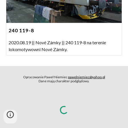
240 119-8
2020.08.19 || Nové Zámky || 240 119-8 na terenie
lokomotywowni Nové Zámky.
Opracowanie Paweł Niemiec
pawelniemiec@yahoo.pl
Dane mają charakter podglądowy.