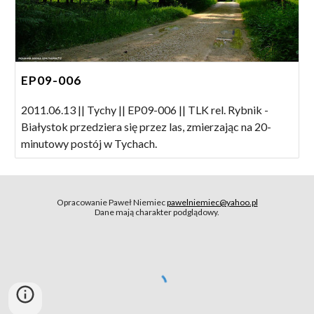
EP09-006
2011.06.13 || Tychy || EP09-006 || TLK rel. Rybnik -
Białystok przedziera się przez las, zmierzając na 20-
minutowy postój w Tychach.
Opracowanie Paweł Niemiec
pawelniemiec@yahoo.pl
Dane mają charakter podglądowy.